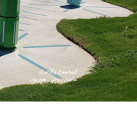
المجموع والأجزاء
ماندي روجرز هورتون